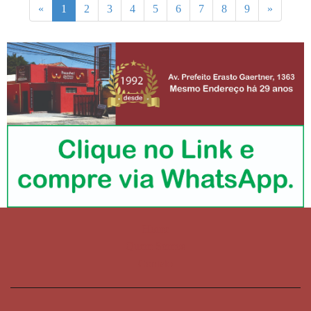
Anterior
Próximo
«
1
2
3
4
5
6
7
8
9
»
Home
Quem Somos
Contato