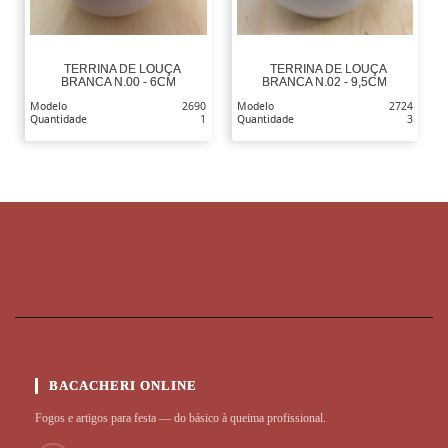
TERRINA DE LOUÇA
TERRINA DE LOUÇA
BRANCA N.00 - 6CM
BRANCA N.02 - 9,5CM
Modelo
2690
Modelo
2724
Quantidade
1
Quantidade
3
Home
Quem Somos
Contato
BACACHERI ONLINE
Fogos e artigos para festa — do básico à queima profissional.