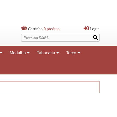
Carrinho 
0 
produto
Login
Medalha
Tabacaria
Terço