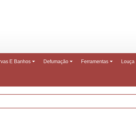
rvas E Banhos
Defumação
Ferramentas
Louça