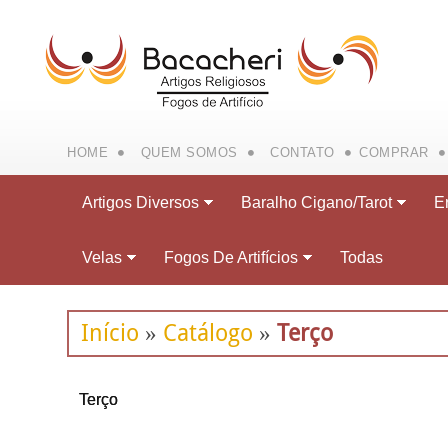
HOME
QUEM SOMOS
CONTATO
COMPRAR
Artigos Diversos
Baralho Cigano/Tarot
E
Velas
Fogos De Artifícios
Todas
Início
Catálogo
Terço
»
»
Terço