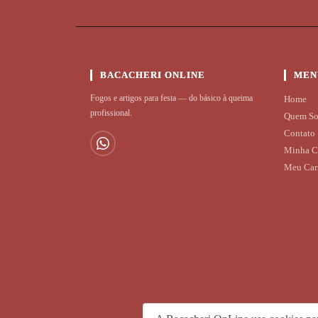
Home
BACACHERI ONLINE
MEN
Fogos e artigos para festa — do básico à queima
Home
profissional.
Quem S
Contato
Minha C
Meu Car