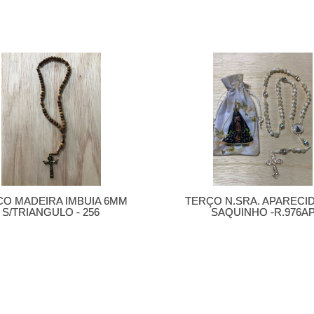
CO MADEIRA IMBUIA 6MM
TERÇO N.SRA. APARECI
S/TRIANGULO - 256
SAQUINHO -R.976A